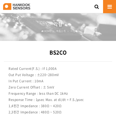
각형
HOME
제품소개
각형
BS2CO
Rated Current(F.S.) : If 1,000A
Out Put Voltage : ±220~280mV
In Put Current : 10mA
Zero Current Offset : ± 5mV
Frequency Range : less than DC 1kHz
Response Time : 1㎲ec Max. at di/dt = F.S./㎲ec
1,4핀간 Impedance : 380Ω ~ 420Ω
2,3핀간 Impedance : 480Ω ~ 520Ω